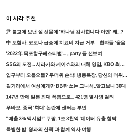
이 시각 추천
尹 불교에 보낸 설 선물에 '하나님 감사합니다 아멘' 왜...?
中 보험사, 코로나 급증에 치료비 지급 거부…환자들 '울음'
'2022年 목포항구페스티벌'... , party 등 선보여
SSG의 도전... 시라카와 케이쇼와의 대체 영입, KBO 최초
의 시도
입구부터 오들오들? 무더위 순삭! 냉풍욕장, 당신의 더위를
얼려드립니다
길거리에서 여성에게만 BB탄 쏘는 그녀석..알고보니 30대
147년 만에 일본 최대 폭염으로... 421명 열사병 걸려
푸바오, 중국 '학대' 논란에 센터는 부인
"매출 3% 맥시멈!" 쿠팡, 1조 3천억 '데이터 유출 철퇴'
특별한 밤 '왕과의 산책'과 함께 역사 여행