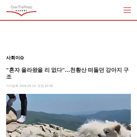
주
요
서
비
스
메
뉴
사회이슈
펼
치
"혼자 올라왔을 리 없다"…천황산 떠돌던 강아지 구
기
조
기사입력 2026.05.13. 오전 10:38