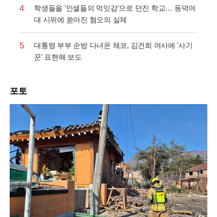
4
학생들을 '인셀들의 먹잇감'으로 던진 학교… 동덕여
대 시위에 쏟아진 혐오의 실체
5
대통령 부부 순방 다녀온 체코, 김건희 여사에 '사기
꾼' 표현해 보도
포토