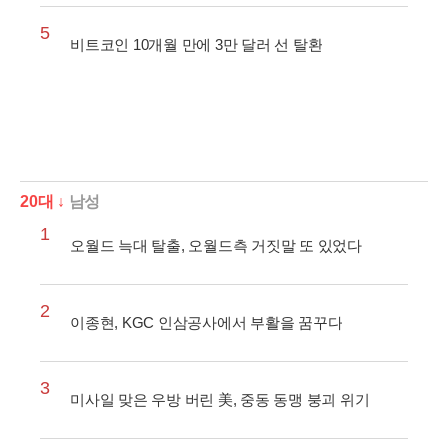
5
비트코인 10개월 만에 3만 달러 선 탈환
20대 ↓
남성
1
오월드 늑대 탈출, 오월드측 거짓말 또 있었다
2
이종현, KGC 인삼공사에서 부활을 꿈꾸다
3
미사일 맞은 우방 버린 美, 중동 동맹 붕괴 위기