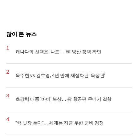
많이 본 뉴스
1
캐나다의 선택은 '나토'… 韓 방산 장벽 확인
2
옥주현 vs 김호영, 4년 만에 재점화된 '옥장판'
3
초강력 태풍 '바비' 북상… 괌 항공편 무더기 결항
4
"핵 빗장 푼다"… 세계는 지금 무한 군비 경쟁