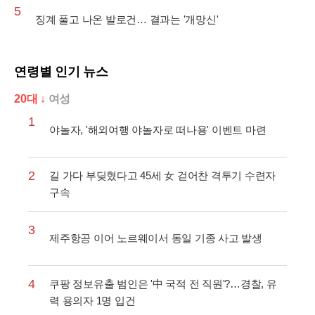
5
징계 풀고 나온 발로건… 결과는 '개망신'
연령별 인기 뉴스
20대 ↓
여성
1
야놀자, '해외여행 야놀자로 떠나용' 이벤트 마련
2
길 가다 부딪혔다고 45세 女 걷어찬 격투기 수련자
구속
3
제주항공 이어 노르웨이서 동일 기종 사고 발생
4
쿠팡 정보유출 범인은 '中 국적 전 직원'?…경찰, 유
력 용의자 1명 입건