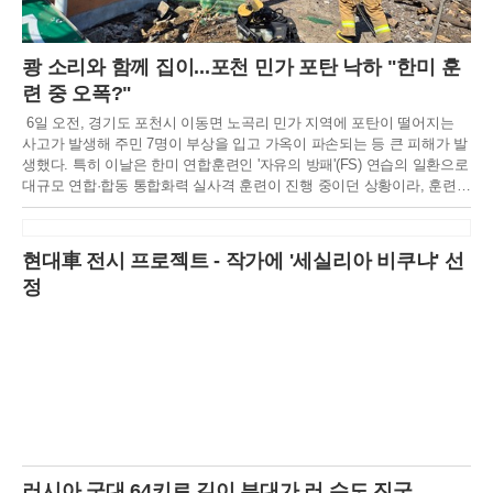
쾅 소리와 함께 집이...포천 민가 포탄 낙하 "한미 훈
련 중 오폭?"
6일 오전, 경기도 포천시 이동면 노곡리 민가 지역에 포탄이 떨어지는
사고가 발생해 주민 7명이 부상을 입고 가옥이 파손되는 등 큰 피해가 발
생했다. 특히 이날은 한미 연합훈련인 '자유의 방패'(FS) 연습의 일환으로
대규모 연합·합동 통합화력 실사격 훈련이 진행 중이던 상황이라, 훈련
중 오폭 사고 가능성에 무게가 실리고 있다.소방당국에 따르면, 이날 오
전 10시 5분경 포천시 이동면 노곡리 낭유대교 인근에서 "포탄이 떨어졌
다"는 내용의 신고가 18건이나 동시다발적으로 접수됐다. 신고를 받고
현대車 전시 프로젝트 - 작가에 '세실리아 비쿠냐' 선
즉시 출동한 소방당국은 현장에서 중상 4명, 경상 3명 등 총 7명의 부상
정
자를 확인하고 인근 병원으로 긴급 이송 조치했다.사고 현장은 그야말로
아수라장이었다. 포탄 폭발로 인해 인근 교회 건물 1동과 주택 2채가 일
부 파손되었으며, 주변에는 포탄 파편과 건물 잔해가 흩어져 있었다. 소
방당국은 장비 30대와 인력 78명을 투입해 추가 피해 여부를 확인하고,
현장 수습 및 안전 확보에 총력을 기울였다.현재까지의 조사 결과, 이번
사고는 한미 연합훈련 중이던 전투기에서 발사된 포탄이 목표 지점을 벗
어나 민가 지역에 떨어진 것으로 추정되고 있다. 사고 당시 포천 승진과
학화훈련장에서는 한국군과 주한미군이 '자유의 방패'(FS) 연습과 연계한
연합·합동 통합화력 실사격 훈련을 실시하고 있었다. 이 훈련에는 K9 자
주포, K2 전차, 다연장로켓(MLRS) '천무' 등 다양한 화력 장비가 동원되
러시아 군대 64키로 길이 부대가 러 수도 진군