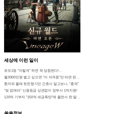
세상에 이런 일이
로또1등 "이렇게" 하면 꼭 당첨된다!...
월3000만원 벌고 싶으면 "이 자격증"만 따면 된다.
환자와 몰래 뒷돈챙기던 간호사 알고보니.."충격"
“빚 없애라” 신용등급 상관없이 정부서 1억지원!
120억 기부자 "150억 세금폭탄"에 울면서 한 말이..!
쏠쏠정보