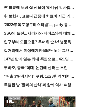
군 관계자는 "훈련 중 발생한 불미스러운 사고로 인해
인명 피해와 재산 피해가 발생한 점에 대해 매우 유감
尹 불교에 보낸 설 선물에 '하나님 감사합니
스럽게 생각한다"며 "사고 원인을 철저히 조사하고,
다 아멘' 왜...?
재발 방지 대책을 마련하는 데 최선을 다하겠다"고 밝
中 보험사, 코로나 급증에 치료비 지급 거
혔다.이번 사고로 인해 훈련 안전 문제에 대한 우려가
부…환자들 '울음'
커지고 있다. 특히 민가 지역 인근에서 실사격 훈련을
'2022年 목포항구페스티벌'... , party 등 선
진행하는 것에 대한 안전성 검토가 필요하다는 지적
보여
SSG의 도전... 시라카와 케이쇼와의 대체 영
이 나오고 있다. 또한, 훈련 중 오폭 사고 발생 시 신속
한 대응 및 피해 복구 체계를 점검해야 한다는 목소리
입, KBO 최초의 시도
입구부터 오들오들? 무더위 순삭! 냉풍욕
도 높다.포천시는 이번 사고로 피해를 입은 주민들을
위한 지원 대책 마련에 나섰다. 시 관계자는 "피해 주
장, 당신의 더위를 얼려드립니다
길거리에서 여성에게만 BB탄 쏘는 그녀석..
민들의 빠른 생활 안정을 위해 임시 거처 마련, 생필
품 지원, 심리 상담 등 필요한 지원을 아끼지 않겠
알고보니 30대
147년 만에 일본 최대 폭염으로... 421명 열
다"고 밝혔다.한편, 이번 사고와 관련하여 일부 언론
사병 걸려
에서는 사고 발생 시각과 장소, 피해 규모 등에 대한
푸바오, 중국 '학대' 논란에 센터는 부인
보도가 엇갈리고 있어 혼선이 빚어지기도 했다. 정확
한 정보는 군 당국의 공식 발표를 통해 확인해야 할
"매출 3% 맥시멈!" 쿠팡, 1조 3천억 '데이터
것으로 보인다.
유출 철퇴'
특별한 밤 '왕과의 산책'과 함께 역사 여행