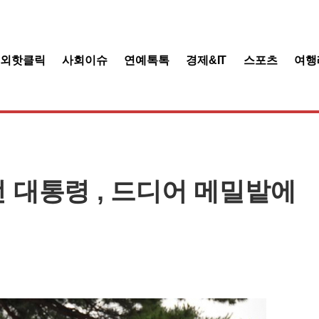
해외핫클릭
사회이슈
연예톡톡
경제&IT
스포츠
여행
전 대통령 , 드디어 메밀밭에