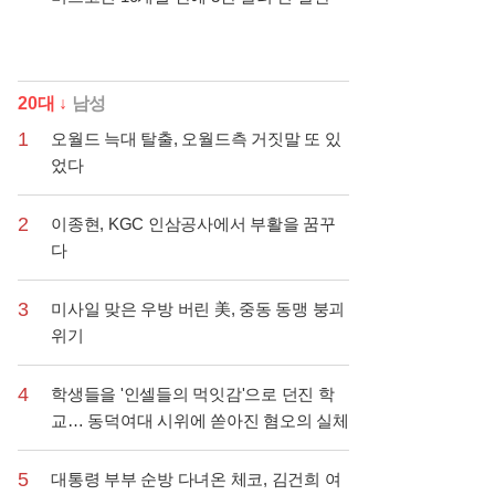
20대 ↓
남성
1
오월드 늑대 탈출, 오월드측 거짓말 또 있
었다
2
이종현, KGC 인삼공사에서 부활을 꿈꾸
다
3
미사일 맞은 우방 버린 美, 중동 동맹 붕괴
위기
.관계자 실수로 "비상"!
4
학생들을 '인셀들의 먹잇감'으로 던진 학
교… 동덕여대 시위에 쏟아진 혐오의 실체
5
대통령 부부 순방 다녀온 체코, 김건희 여