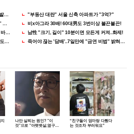
 발견돼
"부동산 대란" 서울 신축 아파트가 "3억?"
 땅땅해져..헉!
비x아그라 30배! 60대男도 3번이상 불끈불끈!
 바로 나타난다!!
남性 "크기, 길이" 10분이면 모든게 커져..화제!
돼... "충격"
죽어야 끊는 '담배'..7일만에 "금연 비법" 밝혀져 충격
굶지
나만 살찌는 원인? "이
“친구들이 엄마랑 다퉜다
것"으로 "아랫뱃살,옆구
는 것조차 부러워요”
리" 다 빠진다!