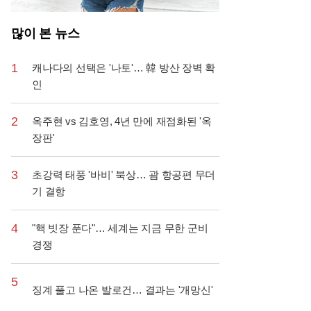
많이 본 뉴스
1
캐나다의 선택은 '나토'… 韓 방산 장벽 확
인
2
옥주현 vs 김호영, 4년 만에 재점화된 '옥
장판'
3
초강력 태풍 '바비' 북상… 괌 항공편 무더
기 결항
4
"핵 빗장 푼다"… 세계는 지금 무한 군비
경쟁
5
징계 풀고 나온 발로건… 결과는 '개망신'