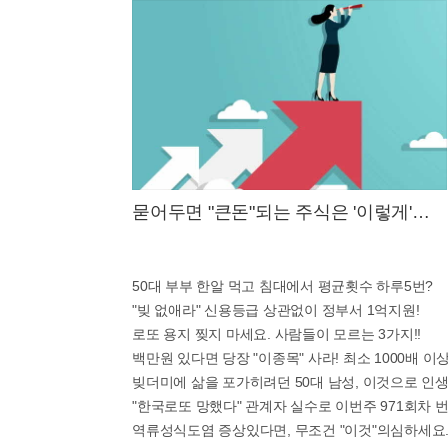
묻어두면 "큰돈"되는 주식은 '이렇게'하
면 된다.
50대 부부 한알 먹고 침대에서 평균횟수 하루5번?
"빚 없애라" 신용등급 상관없이 정부서 1억지원!
로또 용지 찢지 마세요. 사람들이 모르는 3가지!!
백만원 있다면 당장 "이종목" 사라! 최소 1000배 이상 
빚더미에 삶을 포가히려던 50대 남성, 이것으로 인
"한국로또 망했다" 관계자 실수로 이번주 971회차 번
역류성식도염 증상있다면, 무조건 "이것"의심하세요.