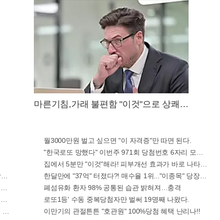
마른기침,가래 불편함 "이것"으로 상쾌해
져!
월3000만원 벌고 싶으면 "이 자격증"만 따면 된다.
"한국로또 망했다" 이번주 971회 당첨번호 6자리 모두 유출..
집에서 5분만 "이것"해라! 피부개선 효과가 바로 나타난다!!
증가...충격!!
한달만에 "37억" 터졌다?! 매수율 1위..."이종목" 당장사라!
생역전
폐섬유화 환자 98% 공통된 습관 밝혀져…충격
호 6자리 공개!? 꼭 확인해라!
로또1등' 수동 중복당첨자만 벌써 19명째 나왔다.
 간단치료법 나왔다!
이만기의 관절튼튼 "호관원" 100%당첨 혜택 난리나!!