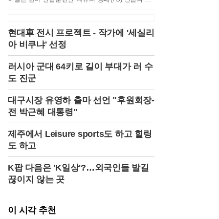
환으로 대규모 연합·합동 통합화력 실사격 훈련이 진
행 중이던 상황이라, 훈련 중 오폭 사고 가능성에 무
게가 실리고 있다.소방당국에 따르면, 이날 오전 10시
현대車 전시 프로젝트 - 작가에 '세실리
5분경 포천시 이동면 노곡리 낭유대교 인근에서 "포
아 비쿠냐' 선정
탄이 떨어졌다"는 내용의 신고가 18건이나 동시다발
적으로 접수됐다. 신고를 받고 즉시 출동한 소방당국
은 현장에서 중상 4명, 경상 3명 등 총 7명의 부상자를
러시아 군대 64키로 길이 부대가 러 수
확인하고 인근 병원으로 긴급 이송 조치했다.사고 현
도 진군
장은 그야말로 아수라장이었다. 포탄 폭발로 인해 인
근 교회 건물 1동과 주택 2채가 일부 파손되었으며,
대구시장 유영하 출마 선언 "후원회장-
주변에는 포탄 파편과 건물 잔해가 흩어져 있었다. 소
방당국은 장비 30대와 인력 78명을 투입해 추가 피해
전 박근혜 대통령"
여부를 확인하고, 현장 수습 및 안전 확보에 총력을
기울였다.현재까지의 조사 결과, 이번 사고는 한미 연
제주에서 Leisure sports도 하고 힐링
합훈련 중이던 전투기에서 발사된 포탄이 목표 지점
도 하고
을 벗어나 민가 지역에 떨어진 것으로 추정되고 있다.
사고 당시 포천 승진과학화훈련장에서는 한국군과 주
한미군이 '자유의 방패'(FS) 연습과 연계한 연합·합동
K팝 다음은 'K일상'?…외국인들 발길
통합화력 실사격 훈련을 실시하고 있었다. 이 훈련에
끊이지 않는 곳
는 K9 자주포, K2 전차, 다연장로켓(MLRS) '천무' 등
다양한 화력 장비가 동원되었으며, 실사격 훈련도 포
함되어 있었다.군 당국은 사고 발생 직후 훈련을 즉각
이 시각 추천
중단하고, 정확한 사고 원인과 경위를 조사하고 있다.