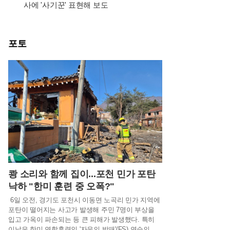
사에 '사기꾼' 표현해 보도
포토
!
쾅 소리와 함께 집이...포천 민가 포탄
낙하 "한미 훈련 중 오폭?"
6일 오전, 경기도 포천시 이동면 노곡리 민가 지역에
포탄이 떨어지는 사고가 발생해 주민 7명이 부상을
입고 가옥이 파손되는 등 큰 피해가 발생했다. 특히
이날은 한미 연합훈련인 '자유의 방패'(FS) 연습의 일