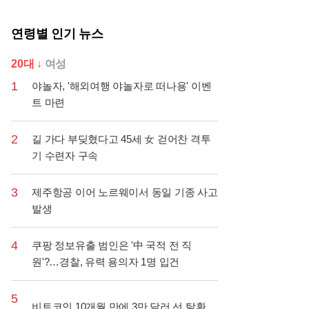
연령별 인기 뉴스
20대 ↓
여성
1
야놀자, '해외여행 야놀자로 떠나용' 이벤
트 마련
2
길 가다 부딪혔다고 45세 女 걷어찬 격투
기 수련자 구속
3
제주항공 이어 노르웨이서 동일 기종 사고
발생
4
쿠팡 정보유출 범인은 '中 국적 전 직
원'?…경찰, 유력 용의자 1명 입건
5
비트코인 10개월 만에 3만 달러 선 탈환