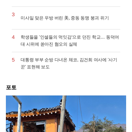
3
미사일 맞은 우방 버린 美, 중동 동맹 붕괴 위기
4
학생들을 '인셀들의 먹잇감'으로 던진 학교… 동덕여
대 시위에 쏟아진 혐오의 실체
5
대통령 부부 순방 다녀온 체코, 김건희 여사에 '사기
꾼' 표현해 보도
포토