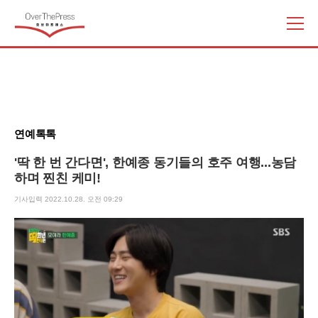
주
요
서
비
스
메
뉴
연예톡톡
펼
치
'딱 한 번 간다면', 한예종 동기들의 호주 여행...농담
기
하며 찐친 케미!
기사입력 2022.10.28. 오전 09:29