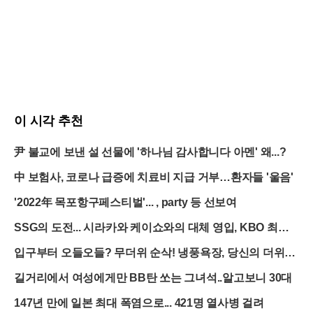
이 시각 추천
尹 불교에 보낸 설 선물에 '하나님 감사합니다 아멘' 왜...?
中 보험사, 코로나 급증에 치료비 지급 거부…환자들 '울음'
'2022年 목포항구페스티벌'... , party 등 선보여
SSG의 도전... 시라카와 케이쇼와의 대체 영입, KBO 최초
의 시도
입구부터 오들오들? 무더위 순삭! 냉풍욕장, 당신의 더위를
얼려드립니다
길거리에서 여성에게만 BB탄 쏘는 그녀석..알고보니 30대
147년 만에 일본 최대 폭염으로... 421명 열사병 걸려