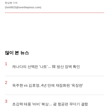
한상현 기자
(hsh0615@overthepress.com)
많이 본 뉴스
1
캐나다의 선택은 '나토'… 韓 방산 장벽 확인
2
옥주현 vs 김호영, 4년 만에 재점화된 '옥장판'
3
초강력 태풍 '바비' 북상… 괌 항공편 무더기 결항