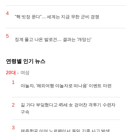
4
"핵 빗장 푼다"… 세계는 지금 무한 군비 경쟁
5
징계 풀고 나온 발로건… 결과는 '개망신'
연령별 인기 뉴스
20대 ↓
여성
1
야놀자, '해외여행 야놀자로 떠나용' 이벤트 마련
2
길 가다 부딪혔다고 45세 女 걷어찬 격투기 수련자
구속
3
제주항공 이어 노르웨이서 동일 기종 사고 발생