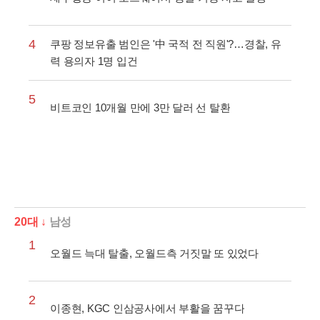
4
쿠팡 정보유출 범인은 '中 국적 전 직원'?…경찰, 유
력 용의자 1명 입건
5
비트코인 10개월 만에 3만 달러 선 탈환
20대 ↓
남성
1
오월드 늑대 탈출, 오월드측 거짓말 또 있었다
2
이종현, KGC 인삼공사에서 부활을 꿈꾸다