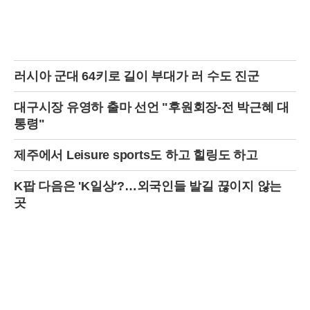
현장 수습 및 안전 확보에 총력을 기울였다.현재까지의 조사 결과, 이번
사고는 한미 연합훈련 중이던 전투기에서 발사된 포탄이 목표 지점을 벗
어나 민가 지역에 떨어진 것으로 추정되고 있다. 사고 당시 포천 승진과
학화훈련장에서는 한국군과 주한미군이 '자유의 방패'(FS) 연습과 연계한
연합·합동 통합화력 실사격 훈련을 실시하고 있었다. 이 훈련에는 K9 자
주포, K2 전차, 다연장로켓(MLRS) '천무' 등 다양한 화력 장비가 동원되
러시아 군대 64키로 길이 부대가 러 수도 진군
었으며, 실사격 훈련도 포함되어 있었다.군 당국은 사고 발생 직후 훈련
을 즉각 중단하고, 정확한 사고 원인과 경위를 조사하고 있다. 군 관계자
는 "훈련 중 발생한 불미스러운 사고로 인해 인명 피해와 재산 피해가 발
대구시장 유영하 출마 선언 "후원회장-전 박근혜 대
생한 점에 대해 매우 유감스럽게 생각한다"며 "사고 원인을 철저히 조사
통령"
하고, 재발 방지 대책을 마련하는 데 최선을 다하겠다"고 밝혔다.이번 사
고로 인해 훈련 안전 문제에 대한 우려가 커지고 있다. 특히 민가 지역 인
제주에서 Leisure sports도 하고 힐링도 하고
근에서 실사격 훈련을 진행하는 것에 대한 안전성 검토가 필요하다는 지
적이 나오고 있다. 또한, 훈련 중 오폭 사고 발생 시 신속한 대응 및 피해
복구 체계를 점검해야 한다는 목소리도 높다.포천시는 이번 사고로 피해
K팝 다음은 'K일상'?…외국인들 발길 끊이지 않는
를 입은 주민들을 위한 지원 대책 마련에 나섰다. 시 관계자는 "피해 주민
곳
들의 빠른 생활 안정을 위해 임시 거처 마련, 생필품 지원, 심리 상담 등
필요한 지원을 아끼지 않겠다"고 밝혔다.한편, 이번 사고와 관련하여 일
부 언론에서는 사고 발생 시각과 장소, 피해 규모 등에 대한 보도가 엇갈
리고 있어 혼선이 빚어지기도 했다. 정확한 정보는 군 당국의 공식 발표
를 통해 확인해야 할 것으로 보인다.