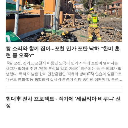
쾅 소리와 함께 집이...포천 민가 포탄 낙하 "한미 훈
련 중 오폭?"
6일 오전, 경기도 포천시 이동면 노곡리 민가 지역에 포탄이 떨어지는
사고가 발생해 주민 7명이 부상을 입고 가옥이 파손되는 등 큰 피해가 발
생했다. 특히 이날은 한미 연합훈련인 '자유의 방패'(FS) 연습의 일환으로
대규모 연합·합동 통합화력 실사격 훈련이 진행 중이던 상황이라, 훈련
중 오폭 사고 가능성에 무게가 실리고 있다.소방당국에 따르면, 이날 오
전 10시 5분경 포천시 이동면 노곡리 낭유대교 인근에서 "포탄이 떨어졌
다"는 내용의 신고가 18건이나 동시다발적으로 접수됐다. 신고를 받고
현대車 전시 프로젝트 - 작가에 '세실리아 비쿠냐' 선
즉시 출동한 소방당국은 현장에서 중상 4명, 경상 3명 등 총 7명의 부상
정
자를 확인하고 인근 병원으로 긴급 이송 조치했다.사고 현장은 그야말로
아수라장이었다. 포탄 폭발로 인해 인근 교회 건물 1동과 주택 2채가 일
부 파손되었으며, 주변에는 포탄 파편과 건물 잔해가 흩어져 있었다. 소
방당국은 장비 30대와 인력 78명을 투입해 추가 피해 여부를 확인하고,