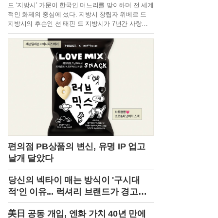
드 ‘지방시’ 가문이 한국인 며느리를 맞이하며 전 세계
적인 화제의 중심에 섰다. 지방시 창립자 위베르 드
지방시의 후손인 션 태핀 드 지방시가 7년간 사랑을
키워온 한국계 연인 정다혜 씨와 지난 8월 파리에서
세기의 결혼식을 올린 것이다. 프랑스 언론이 ‘올해
사교계 최고의 결혼식’이라 극찬할 만큼 호화롭고 성
대하게 치러진 이번 행사는 단순한 명문가의 혼사를
넘어, 프랑스 전통 귀족 가문과 글로벌 인재의 만남이
라는 점에서 더욱 깊은 의미를 남겼다. 두 사람의 결
혼은 패션과 사교계를 넘어 대중에게도 한 편의 영화
같은 이야기로 회자되며 뜨거운 관심을 받았다.두 사
람의 인연은 2018년 캐나다 몬트리올의 맥길대학교
교정에서 시작됐다. 20대 후반 동갑내기인 이들은 자
원봉사 활동 중 처음 만났고, 션이 정다혜 씨에게 첫
눈에 반하며 7년간의 열애가 시작됐다. 션은 현재 세
계적인 경매 회사 크리스티에서 상업금융 선임 애널
편의점 PB상품의 변신, 유명 IP 업고
리스트로 재직 중이며, 과거 LVMH 그룹 인턴십을 통
날개 달았다
해 패션계에 대한 이해를 넓힌 재원이다. 신부 정다혜
씨 역시 서울에서 태어나 미국과 캐나다를 오가며 성
당신의 넥타이 매는 방식이 '구시대
장한 글로벌 인재로, 뉴욕 컬럼비아대에서 MBA를 마
친 뒤 션의 삼촌이 운영하는 하이엔드 보석 브랜드
적'인 이유... 럭셔리 브랜드가 경고한
‘태핀’에서 능력을 인정받고 있다. 이처럼 각자의 분야
다
에서 탄탄한 커리어를 쌓아온 두 사람의 만남은 단순
美日 공동 개입, 엔화 가치 40년 만에
한 상속자와의 결합이 아닌, 서로의 지성과 배경을 존