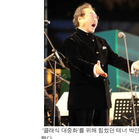
'클래식 대중화'를 위해 힘썼던 테너 박
했다.