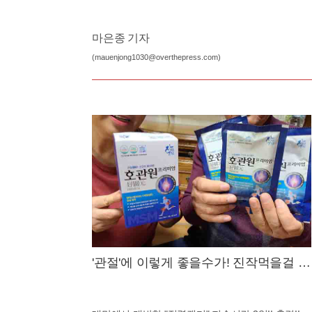
마은종 기자
(mauenjong1030@overthepress.com)
'관절'에 이렇게 좋을수가! 진작먹을걸 그
랬어요!