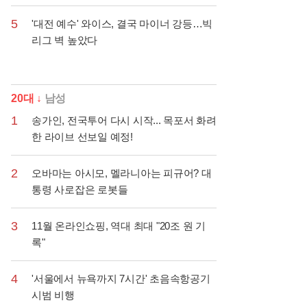
5
'대전 예수' 와이스, 결국 마이너 강등…빅
리그 벽 높았다
20대 ↓
남성
1
송가인, 전국투어 다시 시작... 목포서 화려
한 라이브 선보일 예정!
2
오바마는 아시모, 멜라니아는 피규어? 대
통령 사로잡은 로봇들
3
11월 온라인쇼핑, 역대 최대 "20조 원 기
록"
4
'서울에서 뉴욕까지 7시간' 초음속항공기
시범 비행