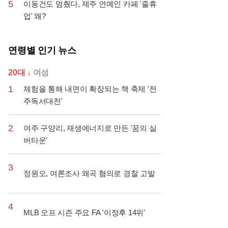
5
이동건도 멈췄다, 제주 연예인 카페 '줄휴
업' 왜?
연령별 인기 뉴스
20대 ↓
여성
1
체험을 통해 내면이 확장되는 책 축제 '전
주독서대전'
2
여주 구양리, 재생에너지로 만든 '꿈의 실
버타운'
3
정원오, 여론조사 왜곡 혐의로 경찰 고발
4
MLB 오프 시즌 주요 FA '이정후 14위'