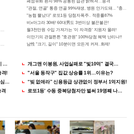
폐섬유화 환자 98% 공통된 습관 밝혀져…충격
"관절, 연골" 통증 연골 99%재생, 병원 안가도돼... "충격"
"농협 뿔났다" 로또1등 당첨자폭주.. 적중률87%
비x아그라 30배! 60대男도 3번이상 불끈불끈!
호 6자리 공개!? 꼭 확인해라!
월3천만원 수입 가져가는 '이 자격증' 지원자 몰려!
이만기의 관절튼튼 "호관원" 100%당첨 혜택 난리나!!
 완판!! 왜 난리났나 봤더니..경악!
남性 "크기, 길이" 10분이면 모든게 커져..화제!
이 출산?
개그맨 이봉원, 사업실패로 "빛10억" 결국…
충격!
"서울 동작구" 집값 상승률 1위…이유는?
심하세요. 간단치료법 나왔다!
“빚 없애라” 신용등급 상관없이 정부서 1억지원!
충격
로또1등' 수동 중복당첨자만 벌써 19명째 나왔다.