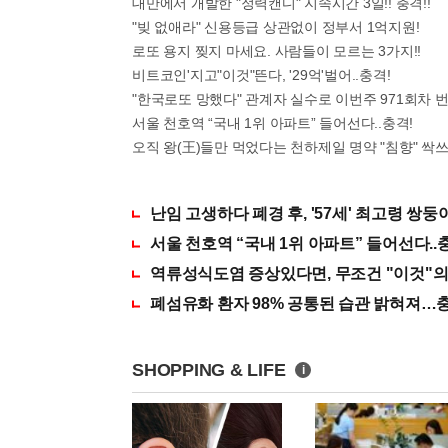
대만에서 개발한 "정력캔디" 지속시간 3일!! 충격!!
"빚 없애라" 신용등급 상관없이 정부서 1억지원!
로또 용지 찢지 마세요. 사람들이 모르는 3가지!!
비트코인'지고"이것"뜬다, '29억'벌어..충격!
"한국로또 망했다" 관계자 실수로 이번주 971회차 번
서울 천호역 “국내 1위 아파트” 들어선다..충격!
오직 왕(王)들만 먹었다는 천하제일 명약 "침향" 싹쓰리
난임 고생하다 폐경 후, '57세' 최고령 쌍둥
서울 천호역 “국내 1위 아파트” 들어선다..
역류성식도염 증상있다면, 무조건 "이것"의
폐섬유화 환자 98% 공통된 습관 밝혀져…
SHOPPING & LIFE
i