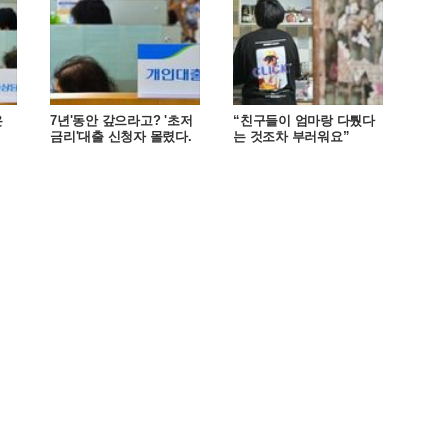
은
7년'동안 갚으라고? '초저
“친구들이 엄마랑 다퉜다
금리'대출 신청자 몰렸다.
는 것조차 부러워요”