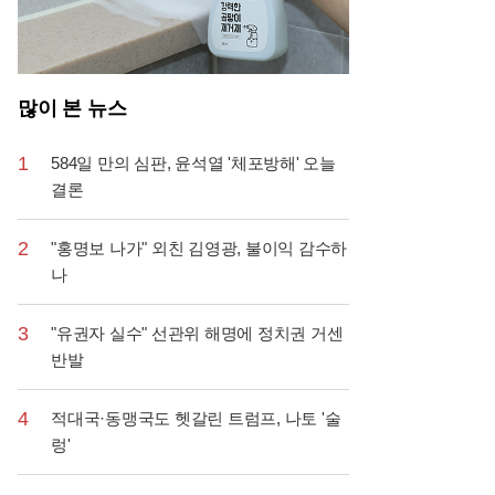
많이 본 뉴스
1
584일 만의 심판, 윤석열 '체포방해' 오늘
결론
2
"홍명보 나가" 외친 김영광, 불이익 감수하
나
3
"유권자 실수" 선관위 해명에 정치권 거센
반발
4
적대국·동맹국도 헷갈린 트럼프, 나토 '술
렁'