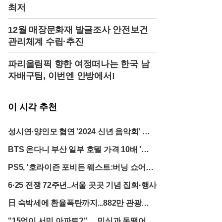
최저
중하는 파트너십의 결실이라는 점에서 더욱 빛을 발
했다.이번 결혼식은 그 시작부터 남달랐다. 하객들에
게는 아티스트 레아 사반이 직접 손으로 그린 맞춤 청
12월 매장문화재 발굴조사 안전보건
첩장이 전달되며, 예술 작품과도 같은 예식의 서막을
관리체계 수립·추진
알렸다. 3일간 파리 전역을 무대로 펼쳐진 축하 행사
는 그야말로 화려함의 극치였다. 파리의 미슐랭 스타
파리올림픽 향한 여정떠나는 한국 남
레스토랑 ‘라 퐁텐 가용’에서의 우아한 리허설 디너로
자배구팀, 이번엔 안방에서!
시작해, 파리 중심부에 위치한 유서 깊은 생트클로틸
드 대성당에서 본식이 성대하게 거행됐다. 결혼식의
대미는 최고급 연회장인 ‘르 파빌리옹 도핀’에서 열린
피로연으로, 파리의 밤을 화려하게 수놓으며 마무리
이 시각 추천
됐다. 신부 정다혜 씨는 패션지 ‘보그 프랑스’와의 인
터뷰를 통해 “시간을 초월한 클래식과 파리지앵의 세
성시연·양인모 협연 '2024 신년 음악회' 연
련미가 공존하는 꿈의 결혼식을 실현했다”고 벅찬 소
감을 밝히기도 했다.지방시는 1952년 위베르 드 지방
다
BTS 온다니 부산 일부 호텔 가격 10배 '폭
시에 의해 설립된 이후, 배우 오드리 헵번의 스타일을
완성하며 20세기 패션의 아이콘으로 자리매김했다. 1
증'
PS5, '호라이즌 포비든 웨스트:버닝 쇼어스'
988년 거대 럭셔리 그룹 LVMH에 인수되었지만, 지방
시 가문은 여전히 프랑스 패션계의 상징적인 존재로
단독 출시
6·25 전쟁 72주년..서울 곳곳 기념 집회·행사
막강한 영향력을 유지하고 있다. 이번 결혼은 이러한
유서 깊은 가문에 새로운 시대의 활력을 불어넣는 계
日 숙박세에 환율폭탄까지...882만 관광객
기가 될 것으로 보인다. 프랑스 귀족의 전통과 한국계
이 한순간에 등 돌린 진짜 이유
글로벌 엘리트의 만남은 지방시 가문의 역사가 21세
"15억이 서민 아파트?"… 민심과 동떨어진