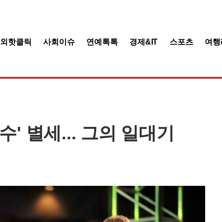
해외핫클릭
사회이슈
연예톡톡
경제&IT
스포츠
여행
' 별세... 그의 일대기