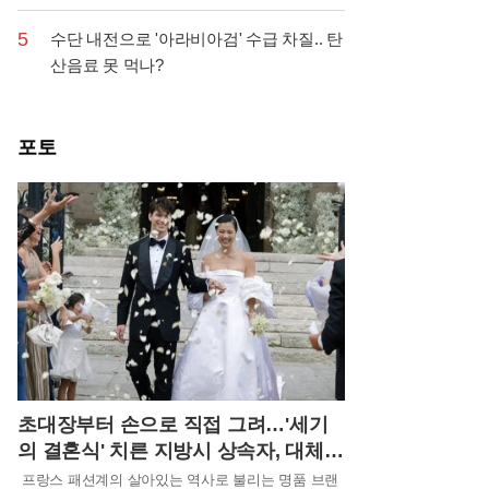
5
수단 내전으로 '아라비아검' 수급 차질.. 탄
산음료 못 먹나?
포토
초대장부터 손으로 직접 그려…'세기
의 결혼식' 치른 지방시 상속자, 대체
얼마 썼나?
프랑스 패션계의 살아있는 역사로 불리는 명품 브랜