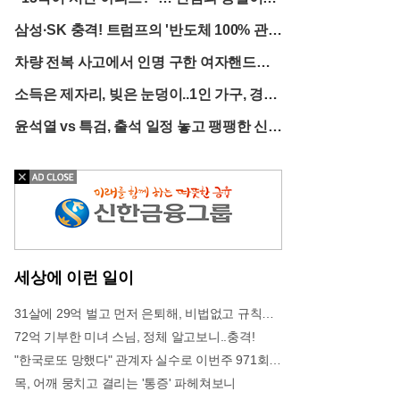
기에도 여전히 살아 숨 쉬며 진화하고 있음을 보여주
여당 의원의 발언, 파문 확산
는 상징적인 사건으로 기록될 것이다.
삼성·SK 충격! 트럼프의 '반도체 100% 관
세' 선언에 업계 발칵
차량 전복 사고에서 인명 구한 여자핸드볼
팀 선수들
소득은 제자리, 빚은 눈덩이..1인 가구, 경제
적 고립의 어두운 그림자
윤석열 vs 특검, 출석 일정 놓고 팽팽한 신경
전 시작
세상에 이런 일이
31살에 29억 벌고 먼저 은퇴해, 비법없고 규칙만 지켰다!
72억 기부한 미녀 스님, 정체 알고보니..충격!
"한국로또 망했다" 관계자 실수로 이번주 971회차 번호 6자리 공개!? 꼭 확인해라!
목, 어깨 뭉치고 결리는 '통증' 파헤쳐보니