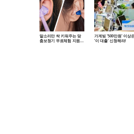
말소리만 싹 키워주는 맞
가계빚 '500만원' 이상
춤보청기 무료체험 지원자
'이 대출' 신청해라!
모집