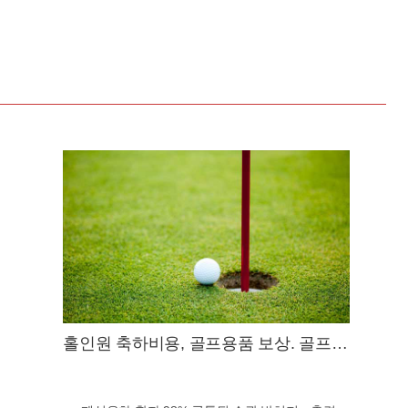
홀인원 축하비용, 골프용품 보상. 골프보
험 출시