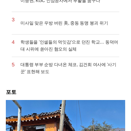
이종현, KGC 인삼공사에서 부활을 꿈꾸다
3
미사일 맞은 우방 버린 美, 중동 동맹 붕괴 위기
4
학생들을 '인셀들의 먹잇감'으로 던진 학교… 동덕여
대 시위에 쏟아진 혐오의 실체
5
대통령 부부 순방 다녀온 체코, 김건희 여사에 '사기
꾼' 표현해 보도
포토