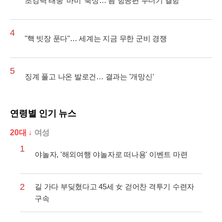
초강력 태풍 '바비' 북상… 괌 항공편 무더기 결항
4
"핵 빗장 푼다"… 세계는 지금 무한 군비 경쟁
5
징계 풀고 나온 발로건… 결과는 '개망신'
연령별 인기 뉴스
20대 ↓
여성
1
야놀자, '해외여행 야놀자로 떠나용' 이벤트 마련
2
길 가다 부딪혔다고 45세 女 걷어찬 격투기 수련자
구속