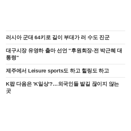
현장 수습 및 안전 확보에 총력을 기울였다.현재까지의 조사 결과, 이번
사고는 한미 연합훈련 중이던 전투기에서 발사된 포탄이 목표 지점을 벗
어나 민가 지역에 떨어진 것으로 추정되고 있다. 사고 당시 포천 승진과
학화훈련장에서는 한국군과 주한미군이 '자유의 방패'(FS) 연습과 연계한
연합·합동 통합화력 실사격 훈련을 실시하고 있었다. 이 훈련에는 K9 자
주포, K2 전차, 다연장로켓(MLRS) '천무' 등 다양한 화력 장비가 동원되
러시아 군대 64키로 길이 부대가 러 수도 진군
었으며, 실사격 훈련도 포함되어 있었다.군 당국은 사고 발생 직후 훈련
을 즉각 중단하고, 정확한 사고 원인과 경위를 조사하고 있다. 군 관계자
는 "훈련 중 발생한 불미스러운 사고로 인해 인명 피해와 재산 피해가 발
대구시장 유영하 출마 선언 "후원회장-전 박근혜 대
생한 점에 대해 매우 유감스럽게 생각한다"며 "사고 원인을 철저히 조사
통령"
하고, 재발 방지 대책을 마련하는 데 최선을 다하겠다"고 밝혔다.이번 사
고로 인해 훈련 안전 문제에 대한 우려가 커지고 있다. 특히 민가 지역 인
제주에서 Leisure sports도 하고 힐링도 하고
근에서 실사격 훈련을 진행하는 것에 대한 안전성 검토가 필요하다는 지
적이 나오고 있다. 또한, 훈련 중 오폭 사고 발생 시 신속한 대응 및 피해
복구 체계를 점검해야 한다는 목소리도 높다.포천시는 이번 사고로 피해
K팝 다음은 'K일상'?…외국인들 발길 끊이지 않는
를 입은 주민들을 위한 지원 대책 마련에 나섰다. 시 관계자는 "피해 주민
곳
들의 빠른 생활 안정을 위해 임시 거처 마련, 생필품 지원, 심리 상담 등
필요한 지원을 아끼지 않겠다"고 밝혔다.한편, 이번 사고와 관련하여 일
부 언론에서는 사고 발생 시각과 장소, 피해 규모 등에 대한 보도가 엇갈
리고 있어 혼선이 빚어지기도 했다. 정확한 정보는 군 당국의 공식 발표
를 통해 확인해야 할 것으로 보인다.