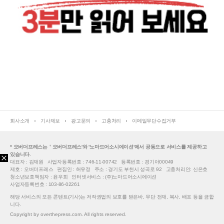
회사소개
기사제보
광고문의
고충처리
이메일무단수집거부
* 오버더프레스는＇오버더프레스'와 '노마드어소시에이션'에서 공동으로 서비스를 제공하고
있습니다.
대표자 : 김재원
사업자등록번호 : 746-11-00742
등록번호 : 경기아00049
제호 : 오버더프레스
편집인 : 허유정
주소 : 경기도 부천시 성곡로 92
고충처리인: 신은호
청소년보호책임자 : 윤우희
인터넷서비스 : (주)노마드어소시에이션
사업자등록번호 : 103-86-02261
해당 서비스의 모든 콘텐트(기사)는 저작권법의 보호를 받은바, 무단 전재, 복사, 배포 등을 금합
니다.
Copyright by overthepress.com. All rights reserved.