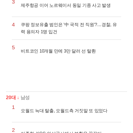
3
제주항공 이어 노르웨이서 동일 기종 사고 발생
4
쿠팡 정보유출 범인은 '中 국적 전 직원'?…경찰, 유
력 용의자 1명 입건
5
비트코인 10개월 만에 3만 달러 선 탈환
20대 ↓
남성
1
오월드 늑대 탈출, 오월드측 거짓말 또 있었다
2