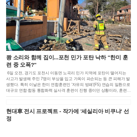
쾅 소리와 함께 집이...포천 민가 포탄 낙하 "한미 훈
련 중 오폭?"
6일 오전, 경기도 포천시 이동면 노곡리 민가 지역에 포탄이 떨어지는
사고가 발생해 주민 7명이 부상을 입고 가옥이 파손되는 등 큰 피해가 발
생했다. 특히 이날은 한미 연합훈련인 '자유의 방패'(FS) 연습의 일환으로
대규모 연합·합동 통합화력 실사격 훈련이 진행 중이던 상황이라, 훈련
중 오폭 사고 가능성에 무게가 실리고 있다.소방당국에 따르면, 이날 오
전 10시 5분경 포천시 이동면 노곡리 낭유대교 인근에서 "포탄이 떨어졌
다"는 내용의 신고가 18건이나 동시다발적으로 접수됐다. 신고를 받고
현대車 전시 프로젝트 - 작가에 '세실리아 비쿠냐' 선
즉시 출동한 소방당국은 현장에서 중상 4명, 경상 3명 등 총 7명의 부상
정
자를 확인하고 인근 병원으로 긴급 이송 조치했다.사고 현장은 그야말로
아수라장이었다. 포탄 폭발로 인해 인근 교회 건물 1동과 주택 2채가 일
부 파손되었으며, 주변에는 포탄 파편과 건물 잔해가 흩어져 있었다. 소
방당국은 장비 30대와 인력 78명을 투입해 추가 피해 여부를 확인하고,