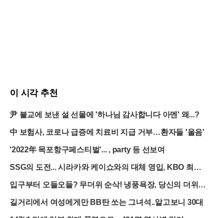
이 시각 추천
尹 불교에 보낸 설 선물에 '하나님 감사합니다 아멘' 왜...?
中 보험사, 코로나 급증에 치료비 지급 거부…환자들 '울음'
'2022年 목포항구페스티벌'... , party 등 선보여
SSG의 도전... 시라카와 케이쇼와의 대체 영입, KBO 최초
의 시도
입구부터 오들오들? 무더위 순삭! 냉풍욕장, 당신의 더위를
얼려드립니다
길거리에서 여성에게만 BB탄 쏘는 그녀석..알고보니 30대