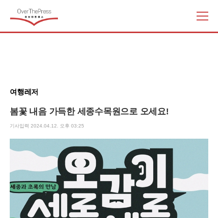
주
요
서
비
스
메
뉴
여행레저
펼
치
봄꽃 내음 가득한 세종수목원으로 오세요!
기
기사입력 2024.04.12. 오후 03:25