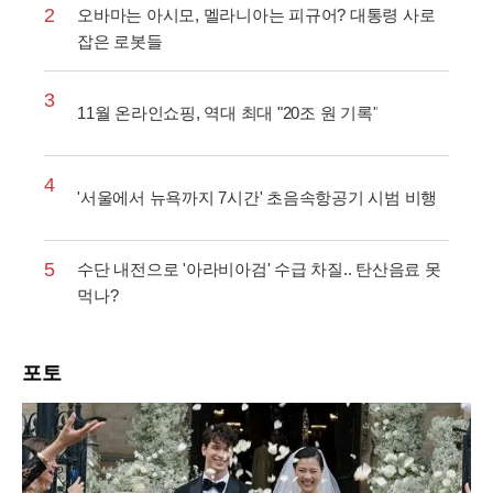
2
오바마는 아시모, 멜라니아는 피규어? 대통령 사로
잡은 로봇들
3
11월 온라인쇼핑, 역대 최대 "20조 원 기록"
4
'서울에서 뉴욕까지 7시간' 초음속항공기 시범 비행
5
수단 내전으로 '아라비아검' 수급 차질.. 탄산음료 못
먹나?
포토