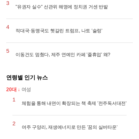
3
"유권자 실수" 선관위 해명에 정치권 거센 반발
4
적대국·동맹국도 헷갈린 트럼프, 나토 '술렁'
5
이동건도 멈췄다, 제주 연예인 카페 '줄휴업' 왜?
연령별 인기 뉴스
20대 ↓
여성
1
체험을 통해 내면이 확장되는 책 축제 '전주독서대전'
2
여주 구양리, 재생에너지로 만든 '꿈의 실버타운'