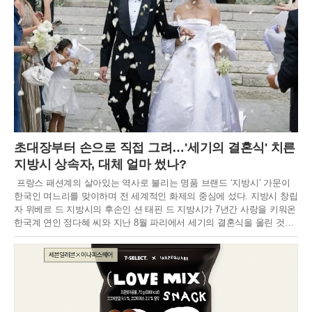
초대장부터 손으로 직접 그려…'세기의 결혼식' 치른
지방시 상속자, 대체 얼마 썼나?
프랑스 패션계의 살아있는 역사로 불리는 명품 브랜드 ‘지방시’ 가문이
한국인 며느리를 맞이하며 전 세계적인 화제의 중심에 섰다. 지방시 창립
자 위베르 드 지방시의 후손인 션 태핀 드 지방시가 7년간 사랑을 키워온
한국계 연인 정다혜 씨와 지난 8월 파리에서 세기의 결혼식을 올린 것이
다. 프랑스 언론이 ‘올해 사교계 최고의 결혼식’이라 극찬할 만큼 호화롭
고 성대하게 치러진 이번 행사는 단순한 명문가의 혼사를 넘어, 프랑스
전통 귀족 가문과 글로벌 인재의 만남이라는 점에서 더욱 깊은 의미를 남
겼다. 두 사람의 결혼은 패션과 사교계를 넘어 대중에게도 한 편의 영화
같은 이야기로 회자되며 뜨거운 관심을 받았다.두 사람의 인연은 2018년
캐나다 몬트리올의 맥길대학교 교정에서 시작됐다. 20대 후반 동갑내기