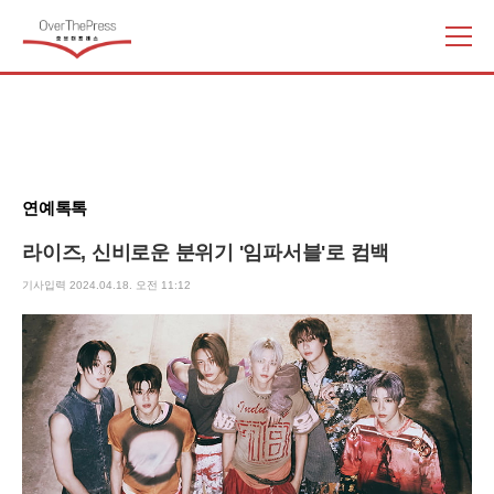
주
요
서
비
스
메
뉴
연예톡톡
펼
치
라이즈, 신비로운 분위기 '임파서블'로 컴백
기
기사입력 2024.04.18. 오전 11:12