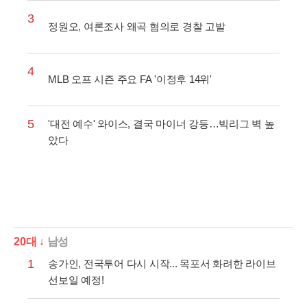
3
정원오, 여론조사 왜곡 혐의로 경찰 고발
4
MLB 오프 시즌 주요 FA '이정후 14위'
5
'대전 예수' 와이스, 결국 마이너 강등…빅리그 벽 높
았다
20대 ↓
남성
1
송가인, 전국투어 다시 시작... 목포서 화려한 라이브
선보일 예정!