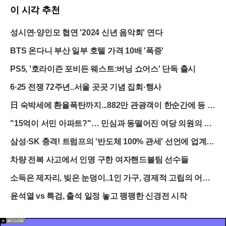
이 시각 추천
성시연·양인모 협연 '2024 신년 음악회' 연다
BTS 온다니 부산 일부 호텔 가격 10배 '폭증'
PS5, '호라이즌 포비든 웨스트:버닝 쇼어스' 단독 출시
6·25 전쟁 72주년..서울 곳곳 기념 집회·행사
日 숙박세에 환율폭탄까지...882만 관광객이 한순간에 등 돌
린 진짜 이유
"15억이 서민 아파트?"… 민심과 동떨어진 여당 의원의 발
언, 파문 확산
삼성·SK 충격! 트럼프의 '반도체 100% 관세' 선언에 업계
발칵
차량 전복 사고에서 인명 구한 여자핸드볼팀 선수들
소득은 제자리, 빚은 눈덩이..1인 가구, 경제적 고립의 어두
운 그림자
윤석열 vs 특검, 출석 일정 놓고 팽팽한 신경전 시작