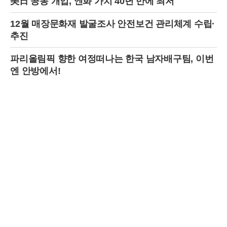
美日 공동 개입, 엔화 가치 40년 만에 최저
프랑스 귀족의 전통과 한국계 글로벌 엘리트의 만남은 지방시 가문의 역
사가 21세기에도 여전히 살아 숨 쉬며 진화하고 있음을 보여주는 상징적
12월 매장문화재 발굴조사 안전보건 관리체계 수립·
인 사건으로 기록될 것이다.
추진
파리올림픽 향한 여정떠나는 한국 남자배구팀, 이번
엔 안방에서!