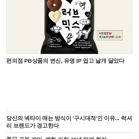
인 이들은 자원봉사 활동 중 처음 만났고, 션이 정다혜 씨에게 첫눈에 반
하며 7년간의 열애가 시작됐다. 션은 현재 세계적인 경매 회사 크리스티
에서 상업금융 선임 애널리스트로 재직 중이며, 과거 LVMH 그룹 인턴십
을 통해 패션계에 대한 이해를 넓힌 재원이다. 신부 정다혜 씨 역시 서울
에서 태어나 미국과 캐나다를 오가며 성장한 글로벌 인재로, 뉴욕 컬럼비
아대에서 MBA를 마친 뒤 션의 삼촌이 운영하는 하이엔드 보석 브랜드
‘태핀’에서 능력을 인정받고 있다. 이처럼 각자의 분야에서 탄탄한 커리
어를 쌓아온 두 사람의 만남은 단순한 상속자와의 결합이 아닌, 서로의
지성과 배경을 존중하는 파트너십의 결실이라는 점에서 더욱 빛을 발했
다.이번 결혼식은 그 시작부터 남달랐다. 하객들에게는 아티스트 레아 사
편의점 PB상품의 변신, 유명 IP 업고 날개 달았다
반이 직접 손으로 그린 맞춤 청첩장이 전달되며, 예술 작품과도 같은 예
식의 서막을 알렸다. 3일간 파리 전역을 무대로 펼쳐진 축하 행사는 그야
말로 화려함의 극치였다. 파리의 미슐랭 스타 레스토랑 ‘라 퐁텐 가용’에
서의 우아한 리허설 디너로 시작해, 파리 중심부에 위치한 유서 깊은 생
트클로틸드 대성당에서 본식이 성대하게 거행됐다. 결혼식의 대미는 최
고급 연회장인 ‘르 파빌리옹 도핀’에서 열린 피로연으로, 파리의 밤을 화
려하게 수놓으며 마무리됐다. 신부 정다혜 씨는 패션지 ‘보그 프랑스’와
의 인터뷰를 통해 “시간을 초월한 클래식과 파리지앵의 세련미가 공존하
는 꿈의 결혼식을 실현했다”고 벅찬 소감을 밝히기도 했다.지방시는 195
2년 위베르 드 지방시에 의해 설립된 이후, 배우 오드리 헵번의 스타일을
당신의 넥타이 매는 방식이 '구시대적'인 이유... 럭셔
완성하며 20세기 패션의 아이콘으로 자리매김했다. 1988년 거대 럭셔리
리 브랜드가 경고한다
그룹 LVMH에 인수되었지만, 지방시 가문은 여전히 프랑스 패션계의 상
징적인 존재로 막강한 영향력을 유지하고 있다. 이번 결혼은 이러한 유서
깊은 가문에 새로운 시대의 활력을 불어넣는 계기가 될 것으로 보인다.