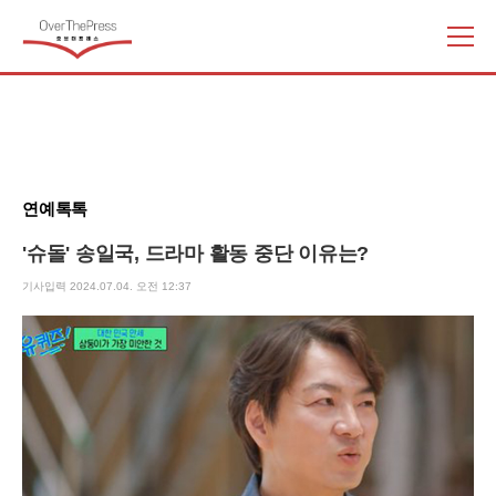
주
요
서
비
스
메
뉴
연예톡톡
펼
치
'슈돌' 송일국, 드라마 활동 중단 이유는?
기
기사입력 2024.07.04. 오전 12:37