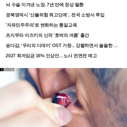
알'의 정체는?
뇌 수술 이겨낸 노장, 7년 만에 정상 탈환
경북영덕시 '산불위험 최고단계'.. 전국 소방서 투입
'자유민주주의'로 변화하는 통일교육
츠지무라 미즈키의 신작 '호박의 여름' 출간
송다감, '우리의 디데이' OST 가창... 강렬하면서 쓸쓸한 분
위기
2027 최저임금 16% 인상안…노사 전면전 예고