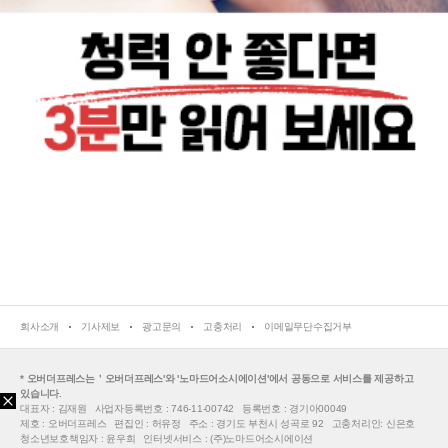
회사소개
기사제보
광고문의
고충처리
이메일무단수집거부
* 오버더프레스는＇오버더프레스'와 '노마드어소시에이션'에서 공동으로 서비스를 제공하고
있습니다.
대표자 : 김재원
사업자등록번호 : 746-11-00742
등록번호 : 경기아00049
제호 : 오버더프레스
편집인 : 허유정
주소 : 경기도 부천시 성곡로 92
고충처리인: 신은호
청소년보호책임자 : 윤우희
인터넷서비스 : (주)노마드어소시에이션