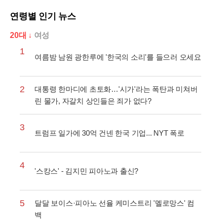
연령별 인기 뉴스
20대 ↓
여성
1
여름밤 남원 광한루에 '한국의 소리'를 들으러 오세요
2
대통령 한마디에 초토화…'시가'라는 폭탄과 미쳐버
린 물가, 자갈치 상인들은 죄가 없다?
3
트럼프 일가에 30억 건넨 한국 기업... NYT 폭로
4
'스캉스' - 김지민 피아노과 출신?
5
달달 보이스·피아노 선율 케미스트리 '멜로망스' 컴
백