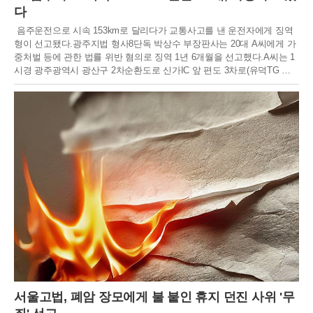
다
음주운전으로 시속 153km로 달리다가 교통사고를 낸 운전자에게 징역
형이 선고됐다.광주지법 형사8단독 박상수 부장판사는 20대 A씨에게 가
중처벌 등에 관한 법률 위반 혐의로 징역 1년 6개월을 선고했다.A씨는 1
시경 광주광역시 광산구 2차순환도로 신가IC 앞 편도 3차로(유덕TG 방
면)에서 만취 ​​상태로 혈중알코올농도 0.145%인 외제차를 몰았다. 이 사
고로 40대 경차 운전자가 안타깝게 숨지고 A씨는 이들 혐의로 재판에 넘
겨졌다.이어 A씨는 시속 90km로 제한된 도로에서 시속 153km로 달리다
가 이런 사고를 낸 것으로 조사됐다.게다가 A씨는 4년 전 음주운전으로
벌금을 물고 다시 운전면허를 딴 것으로 알려졌다.재판장은 “A씨가 술에
취한 상태에서 과속을 하다 치명상을 입었다. 그의 중대한 죄 때문에 징
역형이 불가피하다."라고 전했다.
서울고법, 폐암 장모에게 불 붙인 휴지 던진 사위 '무