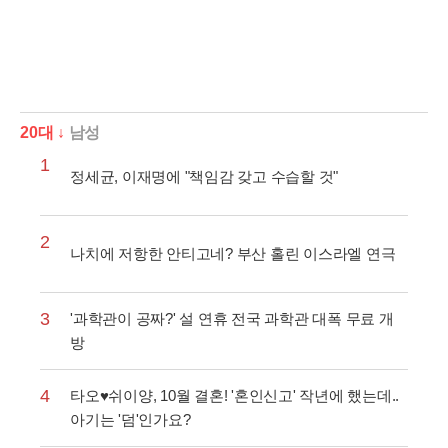
20대 ↓
남성
1
정세균, 이재명에 "책임감 갖고 수습할 것"
2
나치에 저항한 안티고네? 부산 홀린 이스라엘 연극
3
'과학관이 공짜?' 설 연휴 전국 과학관 대폭 무료 개
방
4
타오♥쉬이양, 10월 결혼! '혼인신고' 작년에 했는데..
아기는 '덤'인가요?