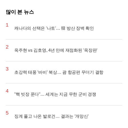
많이 본 뉴스
1
캐나다의 선택은 '나토'… 韓 방산 장벽 확인
2
옥주현 vs 김호영, 4년 만에 재점화된 '옥장판'
3
초강력 태풍 '바비' 북상… 괌 항공편 무더기 결항
4
"핵 빗장 푼다"… 세계는 지금 무한 군비 경쟁
5
징계 풀고 나온 발로건… 결과는 '개망신'