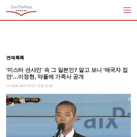
주
요
서
비
스
메
뉴
연예톡톡
펼
치
'미스터 션샤인' 속 그 일본인? 알고 보니 '애국자 집
기
안'…이정현, 악플에 가족사 공개
기사입력 2025.10.27. 오전 12:48