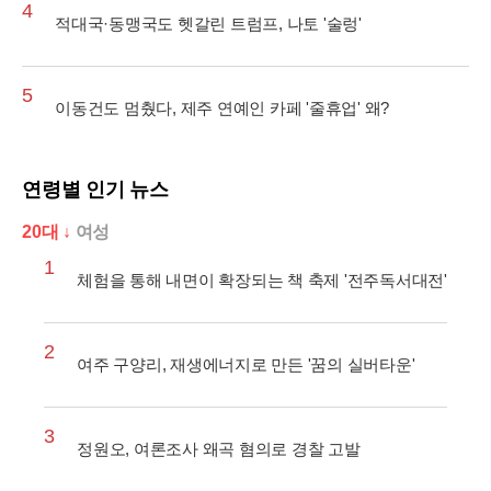
4
적대국·동맹국도 헷갈린 트럼프, 나토 '술렁'
5
이동건도 멈췄다, 제주 연예인 카페 '줄휴업' 왜?
연령별 인기 뉴스
20대 ↓
여성
1
체험을 통해 내면이 확장되는 책 축제 '전주독서대전'
2
여주 구양리, 재생에너지로 만든 '꿈의 실버타운'
3
정원오, 여론조사 왜곡 혐의로 경찰 고발