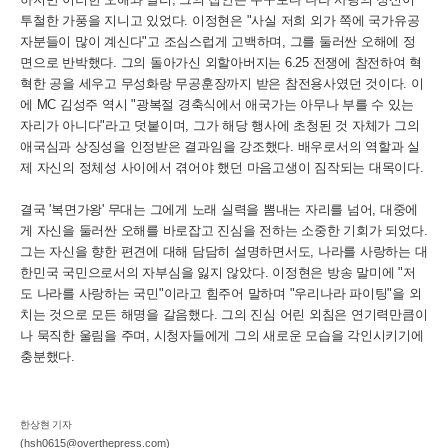
투철한 가풍을 지니고 있었다. 이정현은 "사실 저희 외가 쪽에 국가유공
자분들이 많이 계신다"고 조심스럽게 고백하며, 그를 둘러싼 오해에 정
면으로 반박했다. 그의 돌아가신 외할아버지는 6.25 전쟁에 참전하여 혁
혁한 공을 세우고 무성화랑 무공훈장까지 받은 참전용사였던 것이다. 이
에 MC 김성주 역시 "광복절 경축식에서 애국가는 아무나 부를 수 있는
자리가 아니다"라고 덧붙이며, 그가 해당 행사에 초청된 것 자체가 그의
애국심과 상징성을 인정받은 결과임을 강조했다. 배우로서의 역할과 실
제 자신의 정체성 사이에서 겪어야 했던 마음고생이 짐작되는 대목이다.
결국 '복면가왕' 무대는 그에게 노래 실력을 뽐내는 자리를 넘어, 대중에
게 자신을 둘러싼 오해를 바로잡고 진심을 전하는 소중한 기회가 되었다.
그는 자신을 향한 편견에 대해 담담히 설명하면서도, 나라를 사랑하는 대
한민국 국민으로서의 자부심을 잃지 않았다. 이정현은 방송 말미에 "저
도 나라를 사랑하는 국민"이라고 힘주어 말하며 "우리나라 파이팅"을 외
치는 것으로 모든 해명을 갈음했다. 그의 진심 어린 외침은 연기력만큼이
나 묵직한 울림을 주며, 시청자들에게 그의 새로운 모습을 각인시키기에
충분했다.
한상현 기자
(hsh0615@overthepress.com)