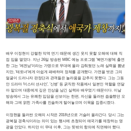
배우 이정현이 강렬한 악역 연기 때문에 생긴 웃지 못할 오해에 대해 직
접 입을 열었다. 지난 26일 방송된 MBC 예능 프로그램 '복면가왕'에 출연
한 그는 '에겐남'이라는 가명으로 무대에 올라 감춰뒀던 노래 실력을 뽐냈
지만, '테토녀'에게 아쉽게 패배하며 정체를 공개했다. 가면을 벗은 그의
얼굴이 드러나자 판정단과 관객들은 놀라움을 감추지 못했다. 그는 그동
안 드라마 '미스터 션샤인', '신병' 등 굵직한 작품에서 일본인 역할을 연달
아 맡으며 대중에게 깊은 인상을 남긴 실력파 배우였기 때문이다. 이날
방송에서 그는 유쾌한 입담을 선보이는 한편, 자신을 둘러싼 씁쓸했던 오
해와 그에 얽힌 가족사를 진솔하게 털어놓으며 이목을 집중시켰다.
이정현을 둘러싼 오해의 시작은 2018년으로 거슬러 올라간다. 당시 그는
광복절 경축식이라는 의미 있는 행사에 초청되어 애국가를 제창하는 영
광을 안았다. 하지만 이 무대 이후, 그는 뜻밖의 항의에 직면해야 했다.