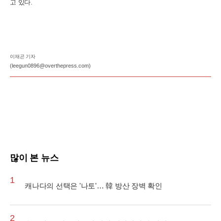
고 있다.
이재곤 기자
(leegun0896@overthepress.com)
많이 본 뉴스
1
캐나다의 선택은 '나토'… 韓 방산 장벽 확인
2