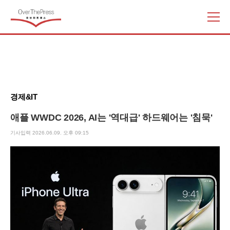
주
요
서
비
스
메
뉴
경제&IT
펼
치
애플 WWDC 2026, AI는 '역대급' 하드웨어는 '침묵'
기
기사입력 2026.06.09. 오후 09:15