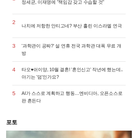
정세균, 이재명에 "책임감 갖고 수습할 것"
2
나치에 저항한 안티고네? 부산 홀린 이스라엘 연극
3
'과학관이 공짜?' 설 연휴 전국 과학관 대폭 무료 개
방
4
타오♥쉬이양, 10월 결혼! '혼인신고' 작년에 했는데..
아기는 '덤'인가요?
5
AI가 스스로 계획하고 행동…엔비디아, 오픈소스로
판 흔든다
포토