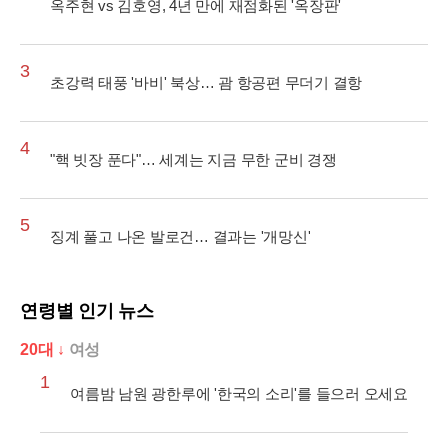
옥주현 vs 김호영, 4년 만에 재점화된 '옥장판'
3
초강력 태풍 '바비' 북상… 괌 항공편 무더기 결항
4
"핵 빗장 푼다"… 세계는 지금 무한 군비 경쟁
5
징계 풀고 나온 발로건… 결과는 '개망신'
연령별 인기 뉴스
20대 ↓
여성
1
여름밤 남원 광한루에 '한국의 소리'를 들으러 오세요