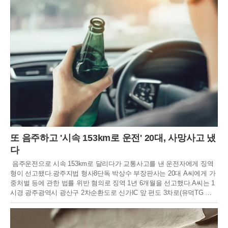
또 음주하고 '시속 153km로 운전' 20대, 사망사고 냈
다
음주운전으로 시속 153km로 달리다가 교통사고를 낸 운전자에게 징역
형이 선고됐다.광주지법 형사8단독 박상수 부장판사는 20대 A씨에게 가
중처벌 등에 관한 법률 위반 혐의로 징역 1년 6개월을 선고했다.A씨는 1
시경 광주광역시 광산구 2차순환도로 신가IC 앞 편도 3차로(유덕TG 방
면)에서 만취 ​​상태로 혈중알코올농도 0.145%인 외제차를 몰았다. 이 사
고로 40대 경차 운전자가 안타깝게 숨지고 A씨는 이들 혐의로 재판에 넘
겨졌다.이어 A씨는 시속 90km로 제한된 도로에서 시속 153km로 달리다