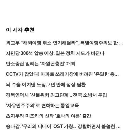
이 시각 추천
외교부 "해외여행 취소·연기해달라"..특별여행주의보 한 달
연장
자민당 300석 압승 예상, 일본 정치 지도가 바뀐다
탄소중립 알리는 ‘자원곤충전’ 개최
CCTV가 잡았다! 아파트 쓰레기장에 버려진 '은밀한 총
알'의 정체는?
뇌 수술 이겨낸 노장, 7년 만에 정상 탈환
경북영덕시 '산불위험 최고단계'.. 전국 소방서 투입
'자유민주주의'로 변화하는 통일교육
츠지무라 미즈키의 신작 '호박의 여름' 출간
송다감, '우리의 디데이' OST 가창... 강렬하면서 쓸쓸한 분