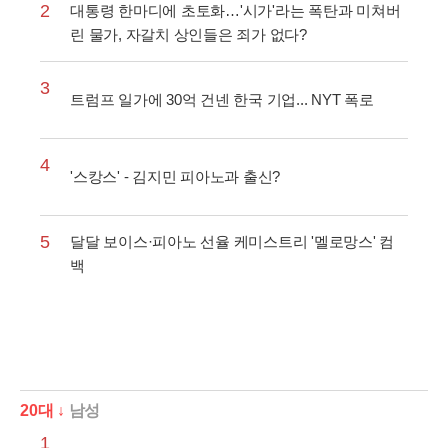
2
대통령 한마디에 초토화…'시가'라는 폭탄과 미쳐버
린 물가, 자갈치 상인들은 죄가 없다?
3
트럼프 일가에 30억 건넨 한국 기업... NYT 폭로
4
'스캉스' - 김지민 피아노과 출신?
5
달달 보이스·피아노 선율 케미스트리 '멜로망스' 컴
백
20대 ↓
남성
1