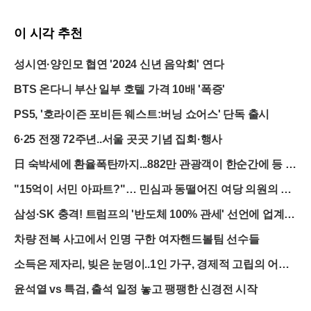
이 시각 추천
성시연·양인모 협연 '2024 신년 음악회' 연다
BTS 온다니 부산 일부 호텔 가격 10배 '폭증'
PS5, '호라이즌 포비든 웨스트:버닝 쇼어스' 단독 출시
6·25 전쟁 72주년..서울 곳곳 기념 집회·행사
日 숙박세에 환율폭탄까지...882만 관광객이 한순간에 등 돌
린 진짜 이유
"15억이 서민 아파트?"… 민심과 동떨어진 여당 의원의 발
언, 파문 확산
삼성·SK 충격! 트럼프의 '반도체 100% 관세' 선언에 업계
발칵
차량 전복 사고에서 인명 구한 여자핸드볼팀 선수들
소득은 제자리, 빚은 눈덩이..1인 가구, 경제적 고립의 어두
운 그림자
윤석열 vs 특검, 출석 일정 놓고 팽팽한 신경전 시작