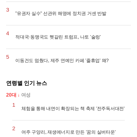
3
"유권자 실수" 선관위 해명에 정치권 거센 반발
4
적대국·동맹국도 헷갈린 트럼프, 나토 '술렁'
5
이동건도 멈췄다, 제주 연예인 카페 '줄휴업' 왜?
연령별 인기 뉴스
20대 ↓
여성
1
체험을 통해 내면이 확장되는 책 축제 '전주독서대전'
2
여주 구양리, 재생에너지로 만든 '꿈의 실버타운'