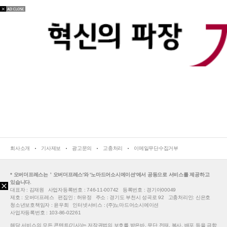
회사소개
기사제보
광고문의
고충처리
이메일무단수집거부
* 오버더프레스는＇오버더프레스'와 '노마드어소시에이션'에서 공동으로 서비스를 제공하고
있습니다.
대표자 : 김재원
사업자등록번호 : 746-11-00742
등록번호 : 경기아00049
제호 : 오버더프레스
편집인 : 허유정
주소 : 경기도 부천시 성곡로 92
고충처리인: 신은호
청소년보호책임자 : 윤우희
인터넷서비스 : (주)노마드어소시에이션
사업자등록번호 : 103-86-02261
해당 서비스의 모든 콘텐트(기사)는 저작권법의 보호를 받은바, 무단 전재, 복사, 배포 등을 금합