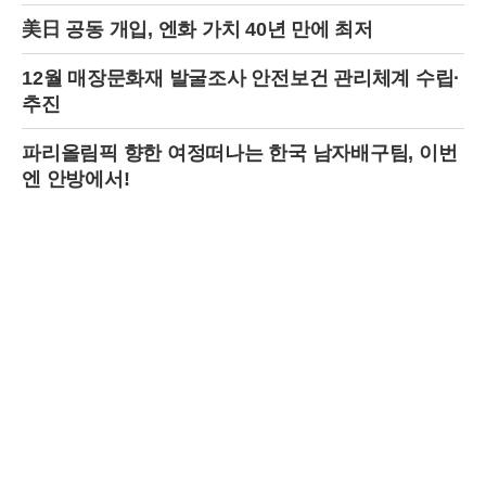
깊은 가문에 새로운 시대의 활력을 불어넣는 계기가 될 것으로 보인다.
美日 공동 개입, 엔화 가치 40년 만에 최저
프랑스 귀족의 전통과 한국계 글로벌 엘리트의 만남은 지방시 가문의 역
사가 21세기에도 여전히 살아 숨 쉬며 진화하고 있음을 보여주는 상징적
12월 매장문화재 발굴조사 안전보건 관리체계 수립·
인 사건으로 기록될 것이다.
추진
파리올림픽 향한 여정떠나는 한국 남자배구팀, 이번
엔 안방에서!