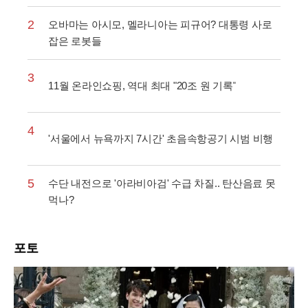
2
오바마는 아시모, 멜라니아는 피규어? 대통령 사로
잡은 로봇들
3
11월 온라인쇼핑, 역대 최대 "20조 원 기록"
4
'서울에서 뉴욕까지 7시간' 초음속항공기 시범 비행
5
수단 내전으로 '아라비아검' 수급 차질.. 탄산음료 못
먹나?
포토