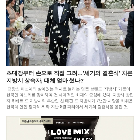
초대장부터 손으로 직접 그려…'세기의 결혼식' 치른
지방시 상속자, 대체 얼마 썼나?
프랑스 패션계의 살아있는 역사로 불리는 명품 브랜드 ‘지방시’ 가문이
한국인 며느리를 맞이하며 전 세계적인 화제의 중심에 섰다. 지방시 창립
자 위베르 드 지방시의 후손인 션 태핀 드 지방시가 7년간 사랑을 키워온
한국계 연인 정다혜 씨와 지난 8월 파리에서 세기의 결혼식을 올린 것이
다. 프랑스 언론이 ‘올해 사교계 최고의 결혼식’이라 극찬할 만큼 호화롭
고 성대하게 치러진 이번 행사는 단순한 명문가의 혼사를 넘어, 프랑스
전통 귀족 가문과 글로벌 인재의 만남이라는 점에서 더욱 깊은 의미를 남
겼다. 두 사람의 결혼은 패션과 사교계를 넘어 대중에게도 한 편의 영화
같은 이야기로 회자되며 뜨거운 관심을 받았다.두 사람의 인연은 2018년