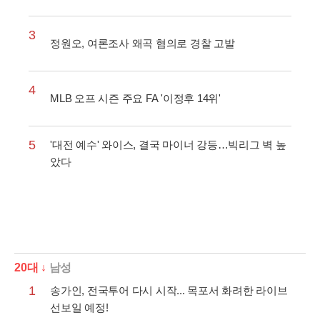
3
정원오, 여론조사 왜곡 혐의로 경찰 고발
4
MLB 오프 시즌 주요 FA '이정후 14위'
5
'대전 예수' 와이스, 결국 마이너 강등…빅리그 벽 높
았다
20대 ↓
남성
1
송가인, 전국투어 다시 시작... 목포서 화려한 라이브
선보일 예정!