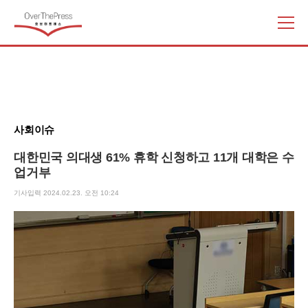
주
요
서
비
스
메
뉴
사회이슈
펼
치
대한민국 의대생 61% 휴학 신청하고 11개 대학은 수
기
업거부
기사입력 2024.02.23. 오전 10:24