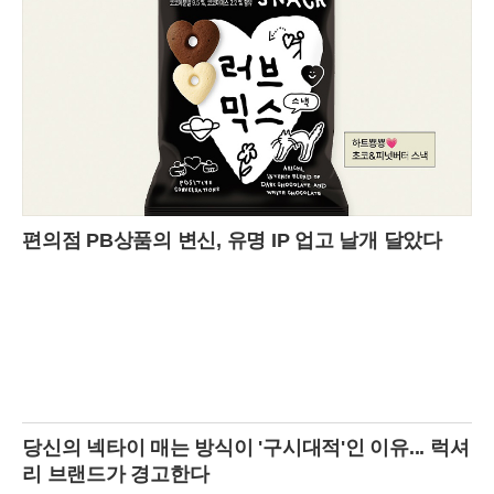
캐나다 몬트리올의 맥길대학교 교정에서 시작됐다. 20대 후반 동갑내기
인 이들은 자원봉사 활동 중 처음 만났고, 션이 정다혜 씨에게 첫눈에 반
하며 7년간의 열애가 시작됐다. 션은 현재 세계적인 경매 회사 크리스티
에서 상업금융 선임 애널리스트로 재직 중이며, 과거 LVMH 그룹 인턴십
을 통해 패션계에 대한 이해를 넓힌 재원이다. 신부 정다혜 씨 역시 서울
에서 태어나 미국과 캐나다를 오가며 성장한 글로벌 인재로, 뉴욕 컬럼비
아대에서 MBA를 마친 뒤 션의 삼촌이 운영하는 하이엔드 보석 브랜드
‘태핀’에서 능력을 인정받고 있다. 이처럼 각자의 분야에서 탄탄한 커리
어를 쌓아온 두 사람의 만남은 단순한 상속자와의 결합이 아닌, 서로의
지성과 배경을 존중하는 파트너십의 결실이라는 점에서 더욱 빛을 발했
다.이번 결혼식은 그 시작부터 남달랐다. 하객들에게는 아티스트 레아 사
편의점 PB상품의 변신, 유명 IP 업고 날개 달았다
반이 직접 손으로 그린 맞춤 청첩장이 전달되며, 예술 작품과도 같은 예
식의 서막을 알렸다. 3일간 파리 전역을 무대로 펼쳐진 축하 행사는 그야
말로 화려함의 극치였다. 파리의 미슐랭 스타 레스토랑 ‘라 퐁텐 가용’에
서의 우아한 리허설 디너로 시작해, 파리 중심부에 위치한 유서 깊은 생
트클로틸드 대성당에서 본식이 성대하게 거행됐다. 결혼식의 대미는 최
고급 연회장인 ‘르 파빌리옹 도핀’에서 열린 피로연으로, 파리의 밤을 화
려하게 수놓으며 마무리됐다. 신부 정다혜 씨는 패션지 ‘보그 프랑스’와
의 인터뷰를 통해 “시간을 초월한 클래식과 파리지앵의 세련미가 공존하
는 꿈의 결혼식을 실현했다”고 벅찬 소감을 밝히기도 했다.지방시는 195
2년 위베르 드 지방시에 의해 설립된 이후, 배우 오드리 헵번의 스타일을
당신의 넥타이 매는 방식이 '구시대적'인 이유... 럭셔
완성하며 20세기 패션의 아이콘으로 자리매김했다. 1988년 거대 럭셔리
그룹 LVMH에 인수되었지만, 지방시 가문은 여전히 프랑스 패션계의 상
리 브랜드가 경고한다
징적인 존재로 막강한 영향력을 유지하고 있다. 이번 결혼은 이러한 유서